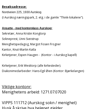
Besøksadresse:
Nordveien 225, 1930 Aurskog.
(I Aurskog næringspark, 2. etg. i de gamle "Think-lokalene").
Ansatte - med kontorplass Aurskog:
Sekretær, Anna Kristin Kongtorp
Sokneprest, Unni Sveistrup
Menighetspedagog, Margot Fosen Frogner
Kantor, Knut-Martin Katla
Kirketjener, Espen Haugen - (Kontor - i Aurskog kapell)
Kirketjener, Erik Westtorp (alle kirkesteder).
Diakonimedarbeider: Hans-Egil Øien (Kontor: Bjørkelangen)
Viktige kontonr:
Menighetens arbeid: 1271.07.07020
VIPPS 111712 (Aurskog sokn / menighet)
Husk å skrive hva beløpet gjelder.