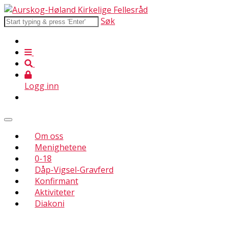
Søk
Logg inn
Om oss
Menighetene
0-18
Dåp-Vigsel-Gravferd
Konfirmant
Aktiviteter
Diakoni