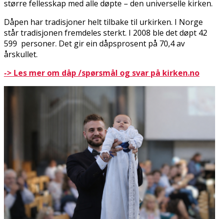
større fellesskap med alle døpte – den universelle kirken.
Dåpen har tradisjoner helt tilbake til urkirken. I Norge
står tradisjonen fremdeles sterkt. I 2008 ble det døpt 42
599 personer. Det gir ein dåpsprosent på 70,4 av
årskullet.
-> Les mer om dåp /spørsmål og svar på kirken.no